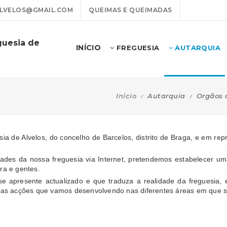
LVELOS@GMAIL.COM
QUEIMAS E QUEIMADAS
guesia de
INÍCIO
FREGUESIA
AUTARQUIA
Início
Autarquia
Orgãos 
ia de Alvelos, do concelho de Barcelos, distrito de Braga, e em re
cidades da nossa freguesia via Internet, pretendemos estabelecer 
ra e gentes.
se apresente actualizado e que traduza a realidade da freguesia,
e as acções que vamos desenvolvendo nas diferentes áreas em que se