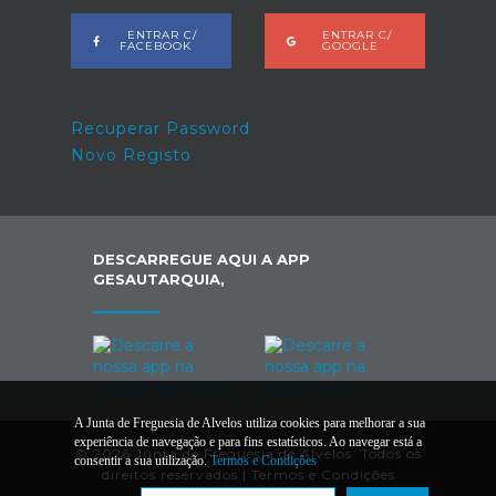
ENTRAR C/
ENTRAR C/
FACEBOOK
GOOGLE
Recuperar Password
Novo Registo
DESCARREGUE AQUI A APP
GESAUTARQUIA,
A Junta de Freguesia de Alvelos utiliza cookies para melhorar a sua
experiência de navegação e para fins estatísticos. Ao navegar está a
© 2026 Junta de Freguesia de Alvelos. Todos os
consentir a sua utilização.
Termos e Condições
direitos reservados |
Termos e Condições