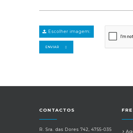
Escolher imagem:
ENVIAR
CONTACTOS
FRE
R. Sra. das Dores 742, 4755-035
Age